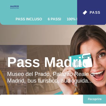
PASS
PASS INCLUSO
6 PASSI
100% MOBILE
Pass Madrid
Museo del Prado, Palazzo Reale di
Madrid, bus turistico, audioguida...
#scoprire